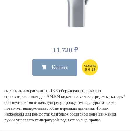
Душевые лейки, шланги
Электрические
Мыльницы
Инсталляции, клавиши
Для ванны
Встроенный верхний душ
Комплектующие
Стаканы
Для унитазов
Светильники
Для душа
Встроенные смесители для душа
Полки
Для раковин, биде, писсуаров
Золото, бронза
Для биде
Внутренние части
Полотенцедержатели
Клавиши смыва
Для кухни
Бумагодержатели
Комплект инсталляция и унитаз
Для кухни с выдвижным изливом
11 720 ₽
Ершики
Напольные для ванны и
Другие
настенные для раковины
Купить
Крючки
На борт ванны
Дозаторы
Сифоны, вентили,
принадлежности
Стойки
смеситель для раковины LIKE оборудован специально
Гигиенические наборы
спроектированным для AM.PM керамическим картриджем, который
обеспечивает оптимальную регулировку температуры, а также
позволяет выдерживать любые перепады давления. Точная
инженерия для комфорта: благодаря обширной зоне движения
ручки управлять температурой воды стало еще проще