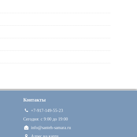
Контакты
+7-917-149-55-23
Сегодня: c 9:00 до 19:00
info@santeh-samara.ru
Адрес на карте