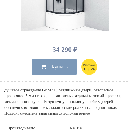
Душевые лейки, шланги
Электрические
Мыльницы
Инсталляции, клавиши
Для ванны
Встроенный верхний душ
Комплектующие
Стаканы
Для унитазов
Светильники
Для душа
Встроенные смесители для душа
Полки
Для раковин, биде, писсуаров
Золото, бронза
Для биде
Внутренние части
Полотенцедержатели
Клавиши смыва
Для кухни
Бумагодержатели
Комплект инсталляция и унитаз
Для кухни с выдвижным изливом
34 290 ₽
Ершики
Напольные для ванны и
Другие
настенные для раковины
Купить
Крючки
На борт ванны
Дозаторы
Сифоны, вентили,
принадлежности
Стойки
душевое ограждение GEM 90, раздвижные двери, безопасное
Гигиенические наборы
прозрачное 5-мм стекло, алюминиевый черный матовый профиль,
металлические ручки. Безупречную и плавную работу дверей
обеспечивают двойные металлические ролики на подшипниках.
Поддон, смеситель заказываются дополнительно
Производитель:
AM.PM