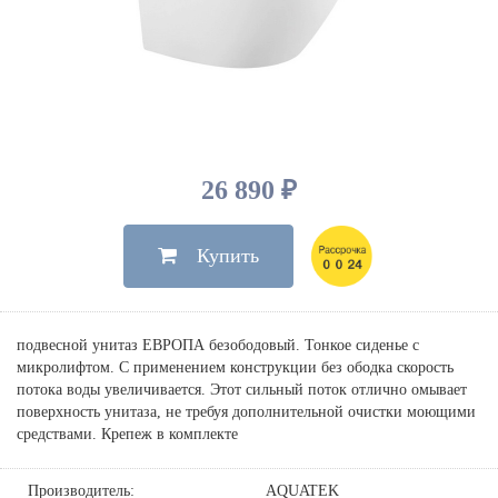
Душевые лейки, шланги
Электрические
Мыльницы
Инсталляции, клавиши
Для ванны
Встроенный верхний душ
Комплектующие
Стаканы
Для унитазов
Светильники
Для душа
Встроенные смесители для душа
Полки
Для раковин, биде, писсуаров
Золото, бронза
Для биде
Внутренние части
Полотенцедержатели
Клавиши смыва
Для кухни
Бумагодержатели
Комплект инсталляция и унитаз
Для кухни с выдвижным изливом
26 890 ₽
Ершики
Напольные для ванны и
Другие
настенные для раковины
Купить
Крючки
На борт ванны
Дозаторы
Сифоны, вентили,
принадлежности
Стойки
подвесной унитаз ЕВРОПА безободовый. Тонкое сиденье с
Гигиенические наборы
микролифтом. С применением конструкции без ободка скорость
потока воды увеличивается. Этот сильный поток отлично омывает
поверхность унитаза, не требуя дополнительной очистки моющими
средствами. Крепеж в комплекте
Производитель:
AQUATEK