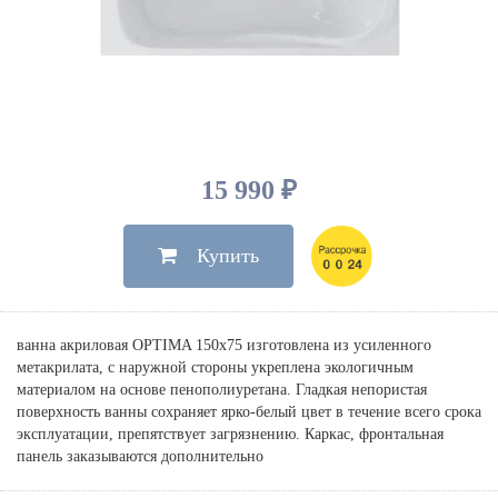
Душевые лейки, шланги
Электрические
Мыльницы
Инсталляции, клавиши
Для ванны
Встроенный верхний душ
Комплектующие
Стаканы
Для унитазов
Светильники
Для душа
Встроенные смесители для душа
Полки
Для раковин, биде, писсуаров
Золото, бронза
Для биде
Внутренние части
Полотенцедержатели
Клавиши смыва
Для кухни
Бумагодержатели
Комплект инсталляция и унитаз
Для кухни с выдвижным изливом
15 990 ₽
Ершики
Напольные для ванны и
Другие
настенные для раковины
Купить
Крючки
На борт ванны
Дозаторы
Сифоны, вентили,
принадлежности
Стойки
ванна акриловая OPTIMA 150х75 изготовлена из усиленного
Гигиенические наборы
метакрилата, с наружной стороны укреплена экологичным
материалом на основе пенополиуретана. Гладкая непористая
поверхность ванны сохраняет ярко-белый цвет в течение всего срока
эксплуатации, препятствует загрязнению. Каркас, фронтальная
панель заказываются дополнительно