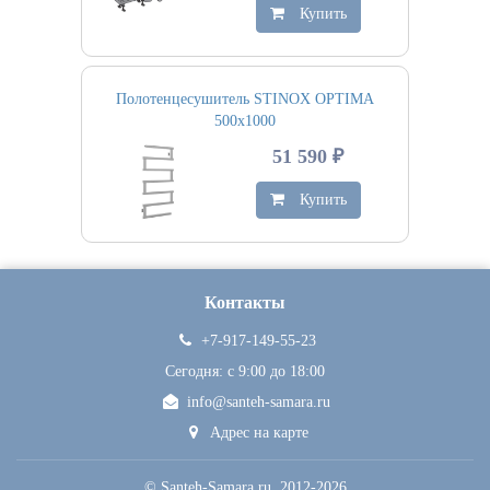
Купить
Полотенцесушитель STINOX OPTIMA
500х1000
51 590 ₽
Купить
Контакты
+7-917-149-55-23
Сегодня: c 9:00 до 18:00
info@santeh-samara.ru
Адрес на карте
©
Santeh-Samara.ru
, 2012-2026