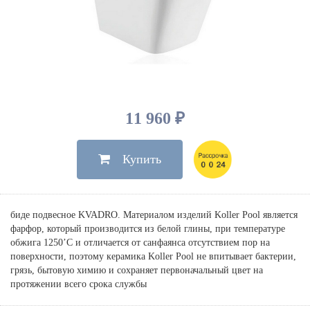
Душевые лейки, шланги
Электрические
Мыльницы
Инсталляции, клавиши
Для ванны
Встроенный верхний душ
Комплектующие
Стаканы
Для унитазов
Светильники
Для душа
Встроенные смесители для душа
Полки
Для раковин, биде, писсуаров
Золото, бронза
Для биде
Внутренние части
Полотенцедержатели
Клавиши смыва
Для кухни
Бумагодержатели
Комплект инсталляция и унитаз
Для кухни с выдвижным изливом
11 960 ₽
Ершики
Напольные для ванны и
Другие
настенные для раковины
Купить
Крючки
На борт ванны
Дозаторы
Сифоны, вентили,
принадлежности
Стойки
биде подвесное KVADRO. Материалом изделий Koller Pool является
Гигиенические наборы
фарфор, который производится из белой глины, при температуре
обжига 1250’С и отличается от санфаянса отсутствием пор на
поверхности, поэтому керамика Koller Pool не впитывает бактерии,
грязь, бытовую химию и сохраняет первоначальный цвет на
протяжении всего срока службы