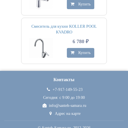
Купить
Смеситель для кухни KOLLER POOL
KVADRO
6 780 ₽
Купить
Контакты
+7-917-149-55-23
Сегодня: c 9:00 до 19:00
info@santeh-samara.ru
Адрес на карте
©
Santeh-Samara.ru
, 2012-2026