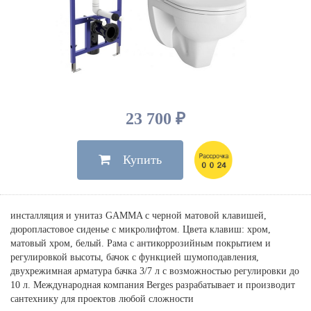
Душевые лейки, шланги
Электрические
Мыльницы
Инсталляции, клавиши
Для ванны
Встроенный верхний душ
Комплектующие
Стаканы
Для унитазов
Светильники
Для душа
Встроенные смесители для душа
Полки
Для раковин, биде, писсуаров
Золото, бронза
Для биде
Внутренние части
Полотенцедержатели
Клавиши смыва
Для кухни
Бумагодержатели
Комплект инсталляция и унитаз
Для кухни с выдвижным изливом
23 700 ₽
Ершики
Напольные для ванны и
Другие
настенные для раковины
Купить
Крючки
На борт ванны
Дозаторы
Сифоны, вентили,
принадлежности
Стойки
инсталляция и унитаз GAMMA с черной матовой клавишей,
Гигиенические наборы
дюропластовое сиденье с микролифтом. Цвета клавиш: хром,
матовый хром, белый. Рама с антикоррозийным покрытием и
регулировкой высоты, бачок с функцией шумоподавления,
двухрежимная арматура бачка 3/7 л с возможностью регулировки до
10 л. Международная компания Berges разрабатывает и производит
сантехнику для проектов любой сложности