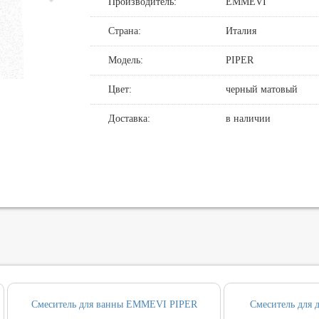
Производитель:
EMMEVI
де
нные смесители для душа
овин, биде, писсуаров
Страна:
Италия
хни
нние части
нцедержатели
и смыва
Модель:
PIPER
хни с выдвижным изливом
держатели
кт инсталляция и унитаз
Цвет:
черный матовый
ные для ванны и настенные для раковины
и
т ванны
Доставка:
в наличии
, вентили, принадлежности
и
ические наборы
ры
Смеситель для ванны EMMEVI PIPER
Смеситель для