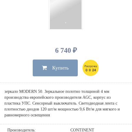
Душевые лейки, шланги
Электрические
Мыльницы
Инсталляции, клавиши
Для ванны
Встроенный верхний душ
Комплектующие
Стаканы
Для унитазов
Светильники
Для душа
Встроенные смесители для душа
Полки
Для раковин, биде, писсуаров
Золото, бронза
Для биде
Внутренние части
Полотенцедержатели
Клавиши смыва
Для кухни
Бумагодержатели
Комплект инсталляция и унитаз
Для кухни с выдвижным изливом
6 740 ₽
Ершики
Напольные для ванны и
Другие
настенные для раковины
Купить
Крючки
На борт ванны
Дозаторы
Сифоны, вентили,
принадлежности
Стойки
зеркало MODERN 50. Зеркальное полотно толщиной 4 мм
Гигиенические наборы
производства европейского производителя AGC, корпус из
пластика УПС. Сенсорный выключатель. Светодиодная лента с
плотностью диодов 120 шт/м мощностью 9,6 Вт/м для мягкого и
равномерного освещения
Производитель:
CONTINENT