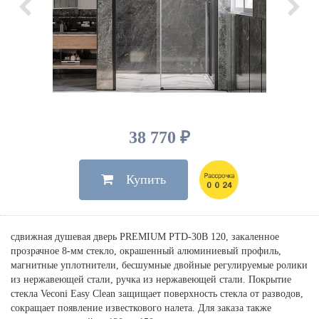
Душевые лейки, шланги
Электрические
Мыльницы
Инсталляции, клавиши
Для ванны
Встроенный верхний душ
Комплектующие
Стаканы
Для унитазов
Светильники
Для душа
Встроенные смесители для душа
Полки
Для раковин, биде, писсуаров
Золото, бронза
Для биде
Внутренние части
Полотенцедержатели
Клавиши смыва
Для кухни
Бумагодержатели
Комплект инсталляция и унитаз
Для кухни с выдвижным изливом
Ершики
Напольные для ванны и
38 770 ₽
Другие
настенные для раковины
Крючки
На борт ванны
Купить
Дозаторы
Сифоны, вентили,
принадлежности
Стойки
Гигиенические наборы
сдвижная душевая дверь PREMIUM PTD-30B 120, закаленное
прозрачное 8-мм стекло, окрашенный алюминиевый профиль,
магнитные уплотнители, бесшумные двойные регулируемые ролики
из нержавеющей стали, ручка из нержавеющей стали. Покрытие
стекла Veconi Easy Clean защищает поверхность стекла от разводов,
сокращает появление известкового налета. Для заказа также