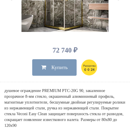
Душевые лейки, шланги
Электрические
Мыльницы
Инсталляции, клавиши
Для ванны
Встроенный верхний душ
Комплектующие
Стаканы
Для унитазов
Светильники
Для душа
Встроенные смесители для душа
Полки
Для раковин, биде, писсуаров
Золото, бронза
Для биде
Внутренние части
Полотенцедержатели
Клавиши смыва
Для кухни
Бумагодержатели
Комплект инсталляция и унитаз
Для кухни с выдвижным изливом
Ершики
72 740 ₽
Напольные для ванны и
Другие
настенные для раковины
Купить
Крючки
На борт ванны
Дозаторы
Сифоны, вентили,
принадлежности
Стойки
душевое ограждение PREMIUM PTC-20G 90, закаленное
Гигиенические наборы
прозрачное 8-мм стекло, окрашенный алюминиевый профиль,
магнитные уплотнители, бесшумные двойные регулируемые ролики
из нержавеющей стали, ручка из нержавеющей стали. Покрытие
стекла Veconi Easy Clean защищает поверхность стекла от разводов,
сокращает появление известкового налета. Размеры от 80х80 до
120х90