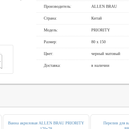
Производитель:
ALLEN BRAU
де
нные смесители для душа
овин, биде, писсуаров
хни
нние части
нцедержатели
и смыва
Страна:
Китай
хни с выдвижным изливом
держатели
кт инсталляция и унитаз
Модель:
PRIORITY
ные для ванны и настенные для раковины
и
Размер:
80 х 150
т ванны
Цвет:
черный матовый
, вентили, принадлежности
и
Доставка:
в наличии
ические наборы
ры
Ванна акриловая ALLEN BRAU PRIORITY
Перелив для
170х78
PR