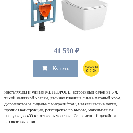
Душевые лейки, шланги
Электрические
Мыльницы
Инсталляции, клавиши
Для ванны
Встроенный верхний душ
Комплектующие
Стаканы
Для унитазов
Светильники
Для душа
Встроенные смесители для душа
Полки
Для раковин, биде, писсуаров
Золото, бронза
Для биде
Внутренние части
Полотенцедержатели
Клавиши смыва
Для кухни
Бумагодержатели
Комплект инсталляция и унитаз
Для кухни с выдвижным изливом
41 590 ₽
Ершики
Напольные для ванны и
Другие
настенные для раковины
Купить
Крючки
На борт ванны
Дозаторы
Сифоны, вентили,
принадлежности
Стойки
инсталляция и унитаз METROPOLE, встроенный бачок на 6 л,
Гигиенические наборы
тихий наливной клапан, двойная клавиша смыва матовый хром,
дюропластовое сиденье с микролифтом, металлические петли,
прочная конструкция, регулировка по высоте, максимальная
нагрузка до 400 кг, легкость монтажа. Современный дизайн и
высокое качество