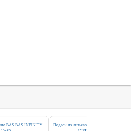
ние BAS BAS INFINITY
Поддон из литьевого мрамора ALLEN BR
120х80
INFINITY 120х80