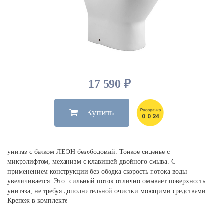
Душевые лейки, шланги
Электрические
Мыльницы
Инсталляции, клавиши
Для ванны
Встроенный верхний душ
Комплектующие
Стаканы
Для унитазов
Светильники
Для душа
Встроенные смесители для душа
Полки
Для раковин, биде, писсуаров
Золото, бронза
Для биде
Внутренние части
Полотенцедержатели
Клавиши смыва
Для кухни
Бумагодержатели
Комплект инсталляция и унитаз
Для кухни с выдвижным изливом
17 590 ₽
Ершики
Напольные для ванны и
Другие
настенные для раковины
Купить
Крючки
На борт ванны
Дозаторы
Сифоны, вентили,
принадлежности
Стойки
унитаз с бачком ЛЕОН безободовый. Тонкое сиденье с
Гигиенические наборы
микролифтом, механизм с клавишей двойного смыва. С
применением конструкции без ободка скорость потока воды
увеличивается. Этот сильный поток отлично омывает поверхность
унитаза, не требуя дополнительной очистки моющими средствами.
Крепеж в комплекте