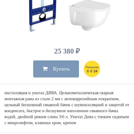
Душевые лейки, шланги
Электрические
Мыльницы
Инсталляции, клавиши
Для ванны
Встроенный верхний душ
Комплектующие
Стаканы
Для унитазов
Светильники
Для душа
Встроенные смесители для душа
Полки
Для раковин, биде, писсуаров
Золото, бронза
Для биде
Внутренние части
Полотенцедержатели
Клавиши смыва
Для кухни
Бумагодержатели
Комплект инсталляция и унитаз
Для кухни с выдвижным изливом
25 380 ₽
Ершики
Напольные для ванны и
Другие
настенные для раковины
Купить
Крючки
На борт ванны
Дозаторы
Сифоны, вентили,
принадлежности
Стойки
инсталляция и унитаз ДИВА. Цельнометаллическая сварная
Гигиенические наборы
монтажная рама из стали 2 мм с антикоррозийным покрытием,
цельный бесшовный смывной бачок с шумоизоляцией и защитой от
конденсата, быстрое и бесшумное наполнение смывного бачка
водой, двойной режим слива 3/6 л. Унитаз Дива с тонким сиденьем
с микролифтом, клавиша хром, крепеж