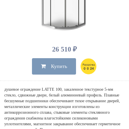
Душевые лейки, шланги
Электрические
Мыльницы
Инсталляции, клавиши
Для ванны
Встроенный верхний душ
Комплектующие
Стаканы
Для унитазов
Светильники
Для душа
Встроенные смесители для душа
Полки
Для раковин, биде, писсуаров
Золото, бронза
Для биде
Внутренние части
Полотенцедержатели
Клавиши смыва
Для кухни
Бумагодержатели
Комплект инсталляция и унитаз
Для кухни с выдвижным изливом
26 510 ₽
Ершики
Напольные для ванны и
Другие
настенные для раковины
Купить
Крючки
На борт ванны
Дозаторы
Сифоны, вентили,
принадлежности
Стойки
душевое ограждение LATTE 100, закаленное текстурное 5-мм
Гигиенические наборы
стекло, сдвижные двери, белый алюминиевый профиль. Плавные
бесшумные подшипники обеспечивают тихое открывание дверей,
металлические элементы конструкции изготовлены из
антикоррозионного сплава, стыковые элементы стеклянного
ограждения снабжены влагостойкими силиконовыми
уплотнителями, магнитное закрывание обеспечивает герметичное