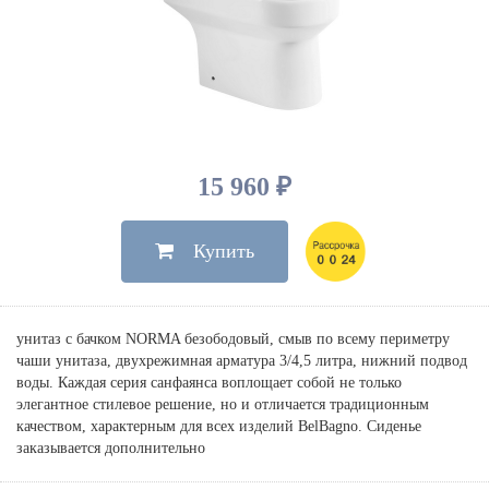
Душевые лейки, шланги
Электрические
Мыльницы
Инсталляции, клавиши
Для ванны
Встроенный верхний душ
Комплектующие
Стаканы
Для унитазов
Светильники
Для душа
Встроенные смесители для душа
Полки
Для раковин, биде, писсуаров
Золото, бронза
Для биде
Внутренние части
Полотенцедержатели
Клавиши смыва
Для кухни
Бумагодержатели
Комплект инсталляция и унитаз
Для кухни с выдвижным изливом
15 960 ₽
Ершики
Напольные для ванны и
Другие
настенные для раковины
Купить
Крючки
На борт ванны
Дозаторы
Сифоны, вентили,
принадлежности
Стойки
унитаз c бачком NORMA безободовый, смыв по всему периметру
Гигиенические наборы
чаши унитаза, двухрежимная арматура 3/4,5 литра, нижний подвод
воды. Каждая серия санфаянса воплощает собой не только
элегантное стилевое решение, но и отличается традиционным
качеством, характерным для всех изделий BelBagno. Сиденье
заказывается дополнительно