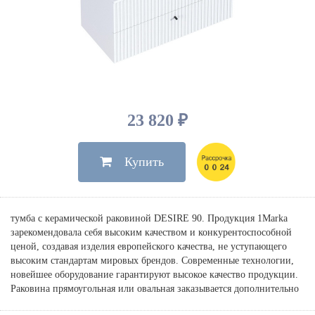
Душевые лейки, шланги
Электрические
Мыльницы
Инсталляции, клавиши
Для ванны
Встроенный верхний душ
Комплектующие
Стаканы
Для унитазов
Светильники
Для душа
Встроенные смесители для душа
Полки
Для раковин, биде, писсуаров
Золото, бронза
Для биде
Внутренние части
Полотенцедержатели
Клавиши смыва
Для кухни
Бумагодержатели
Комплект инсталляция и унитаз
Для кухни с выдвижным изливом
23 820 ₽
Ершики
Напольные для ванны и
Другие
настенные для раковины
Купить
Крючки
На борт ванны
Дозаторы
Сифоны, вентили,
принадлежности
Стойки
тумба с керамической раковиной DESIRE 90. Продукция 1Marka
Гигиенические наборы
зарекомендовала себя высоким качеством и конкурентоспособной
ценой, создавая изделия европейского качества, не уступающего
высоким стандартам мировых брендов. Современные технологии,
новейшее оборудование гарантируют высокое качество продукции.
Раковина прямоугольная или овальная заказывается дополнительно