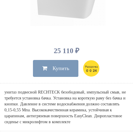
Душевые лейки, шланги
Электрические
Мыльницы
Инсталляции, клавиши
Для ванны
Встроенный верхний душ
Комплектующие
Стаканы
Для унитазов
Светильники
Для душа
Встроенные смесители для душа
Полки
Для раковин, биде, писсуаров
Золото, бронза
Для биде
Внутренние части
Полотенцедержатели
Клавиши смыва
Для кухни
Бумагодержатели
Комплект инсталляция и унитаз
Для кухни с выдвижным изливом
25 110 ₽
Ершики
Напольные для ванны и
Другие
настенные для раковины
Купить
Крючки
На борт ванны
Дозаторы
Сифоны, вентили,
принадлежности
Стойки
унитаз подвесной RECHTECK безободовый, импульсный смыв, не
Гигиенические наборы
требуется установка бачка. Установка на короткую раму без бачка и
кнопки. Давление в системе водоснабжения должно составлять
0,15-0,55 Мпа. Высококачественная керамика, устойчивая к
царапинам, антигрязевая поверхность EasyClean. Дюропластовое
сиденье с микролифтом в комплекте