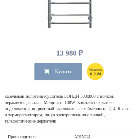
Душевые лейки, шланги
Электрические
Мыльницы
Инсталляции, клавиши
Для ванны
Встроенный верхний душ
Комплектующие
Стаканы
Для унитазов
Светильники
Для душа
Встроенные смесители для душа
Полки
Для раковин, биде, писсуаров
Золото, бронза
Для биде
Внутренние части
Полотенцедержатели
Клавиши смыва
Для кухни
Бумагодержатели
Комплект инсталляция и унитаз
Для кухни с выдвижным изливом
13 980 ₽
Ершики
Напольные для ванны и
Другие
настенные для раковины
Купить
Крючки
На борт ванны
Дозаторы
Сифоны, вентили,
принадлежности
Стойки
кабельный полотенцесушитель БОНДИ 500х800 с полкой,
Гигиенические наборы
нержавеющая сталь. Мощность 100W. Комплект скрытого
подключения, встроенный выключатель с таймером на 2, 4, 6 часов
и терморегулятором, шнур электропитания с вилкой,
телескопические держатели
Производитель:
ARINGA