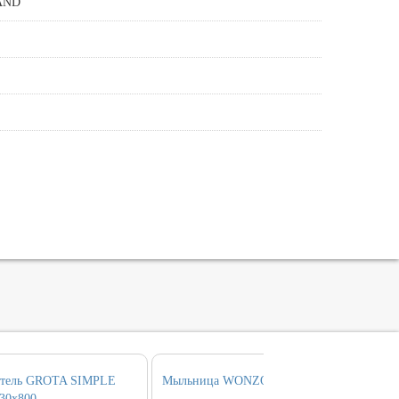
AND
итель GROTA SIMPLE
Мыльница WONZON & WOGHAND SIMP
30х800