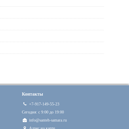
Контакты
+7-917-149-55-23
Сегодня: c 9:00 до 19:00
info@santeh-samara.ru
Адрес на карте