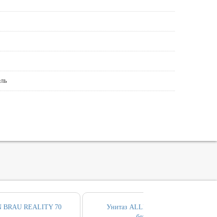
ль
N BRAU REALITY 70
Унитаз ALLEN BRAU REALITY
безободовый