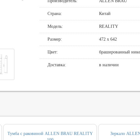
Производитель:
ALLEN BRAU
де
нные смесители для душа
овин, биде, писсуаров
Страна:
Китай
хни
нние части
нцедержатели
и смыва
Модель:
REALITY
хни с выдвижным изливом
держатели
кт инсталляция и унитаз
Размер:
472 х 642
ные для ванны и настенные для раковины
и
т ванны
Цвет:
брашированный нике
, вентили, принадлежности
и
Доставка:
в наличии
ические наборы
ры
Тумба с раковиной ALLEN BRAU REALITY
Зеркало ALLE
100