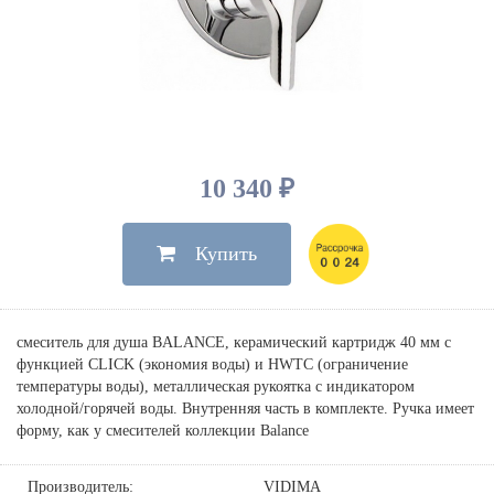
Душевые лейки, шланги
Электрические
Мыльницы
Инсталляции, клавиши
Для ванны
Встроенный верхний душ
Комплектующие
Стаканы
Для унитазов
Светильники
Для душа
Встроенные смесители для душа
Полки
Для раковин, биде, писсуаров
Золото, бронза
Для биде
Внутренние части
Полотенцедержатели
Клавиши смыва
Для кухни
Бумагодержатели
Комплект инсталляция и унитаз
Для кухни с выдвижным изливом
10 340 ₽
Ершики
Напольные для ванны и
Другие
настенные для раковины
Купить
Крючки
На борт ванны
Дозаторы
Сифоны, вентили,
принадлежности
Стойки
смеситель для душа BALANCE, керамический картридж 40 мм с
Гигиенические наборы
функцией CLICK (экономия воды) и HWTC (ограничение
температуры воды), металлическая рукоятка с индикатором
холодной/горячей воды. Внутренняя часть в комплекте. Ручка имеет
форму, как у смесителей коллекции Balance
Производитель:
VIDIMA