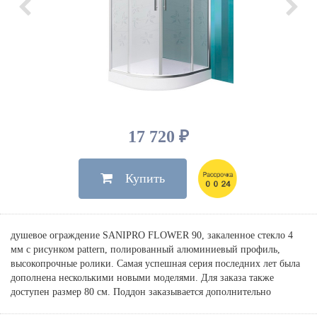
Душевые лейки, шланги
Электрические
Мыльницы
Инсталляции, клавиши
Для ванны
Встроенный верхний душ
Комплектующие
Стаканы
Для унитазов
Светильники
Для душа
Встроенные смесители для душа
Полки
Для раковин, биде, писсуаров
Золото, бронза
Для биде
Внутренние части
Полотенцедержатели
Клавиши смыва
Для кухни
Бумагодержатели
Комплект инсталляция и унитаз
Для кухни с выдвижным изливом
Ершики
Напольные для ванны и
17 720 ₽
Другие
настенные для раковины
Крючки
На борт ванны
Купить
Дозаторы
Сифоны, вентили,
принадлежности
Стойки
Гигиенические наборы
душевое ограждение SANIPRO FLOWER 90, закаленное стекло 4
мм с рисунком pattern, полированный алюминиевый профиль,
высокопрочные ролики. Самая успешная серия последних лет была
дополнена несколькими новыми моделями. Для заказа также
доступен размер 80 см. Поддон заказывается дополнительно