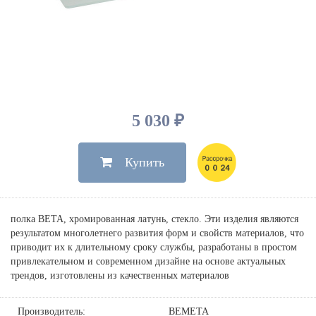
Душевые лейки, шланги
Электрические
Мыльницы
Инсталляции, клавиши
Для ванны
Встроенный верхний душ
Комплектующие
Стаканы
Для унитазов
Светильники
Для душа
Встроенные смесители для душа
Полки
Для раковин, биде, писсуаров
Золото, бронза
Для биде
Внутренние части
Полотенцедержатели
Клавиши смыва
Для кухни
Бумагодержатели
Комплект инсталляция и унитаз
Для кухни с выдвижным изливом
5 030 ₽
Ершики
Напольные для ванны и
Другие
настенные для раковины
Купить
Крючки
На борт ванны
Дозаторы
Сифоны, вентили,
принадлежности
Стойки
полка BETA, хромированная латунь, стекло. Эти изделия являются
Гигиенические наборы
результатом многолетнего развития форм и свойств материалов, что
приводит их к длительному сроку службы, разработаны в простом
привлекательном и современном дизайне на основе актуальных
трендов, изготовлены из качественных материалов
Производитель:
BEMETA