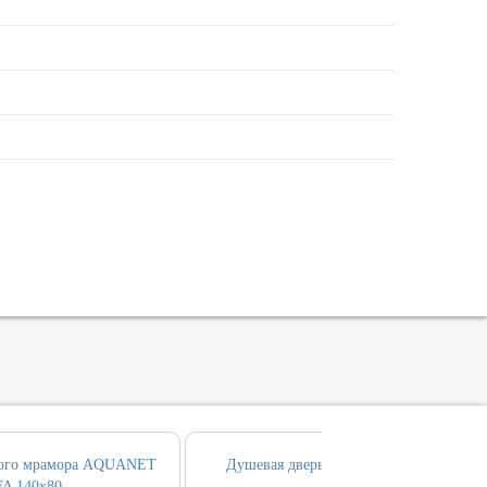
вого мрамора AQUANET
Душевая дверь AQUANET ALFA 100
A 140х80