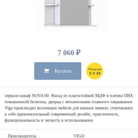
Душевые лейки, шланги
Электрические
Мыльницы
Инсталляции, клавиши
Для ванны
Встроенный верхний душ
Комплектующие
Стаканы
Для унитазов
Светильники
Для душа
Встроенные смесители для душа
Полки
Для раковин, биде, писсуаров
Золото, бронза
Для биде
Внутренние части
Полотенцедержатели
Клавиши смыва
Для кухни
Бумагодержатели
Комплект инсталляция и унитаз
Для кухни с выдвижным изливом
7 060 ₽
Ершики
Напольные для ванны и
Другие
настенные для раковины
Купить
Крючки
На борт ванны
Дозаторы
Сифоны, вентили,
принадлежности
Стойки
зеркало-шкаф NOVA 60. Фасад из влагостойкой МДФ в пленке ПВХ
Гигиенические наборы
повышенной белизны, дверца с механизмами плавного закрывания.
Vigo производит коллекции мебели для ванных комнат, сочетающих
в себе привлекательный современный дизайн, практичность,
функциональность и легкость в использовании
Производитель:
VIGO