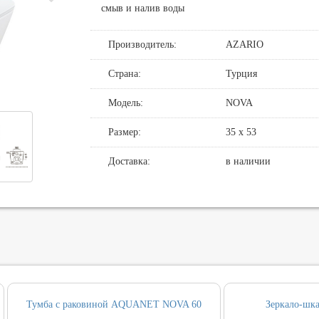
смыв и налив воды
де
нные смесители для душа
овин, биде, писсуаров
Производитель:
AZARIO
хни
нние части
нцедержатели
и смыва
хни с выдвижным изливом
держатели
кт инсталляция и унитаз
Страна:
Турция
ные для ванны и настенные для раковины
и
Модель:
NOVA
т ванны
Размер:
35 х 53
, вентили, принадлежности
и
Доставка:
в наличии
ические наборы
ры
Тумба с раковиной AQUANET NOVA 60
Зеркало-шк