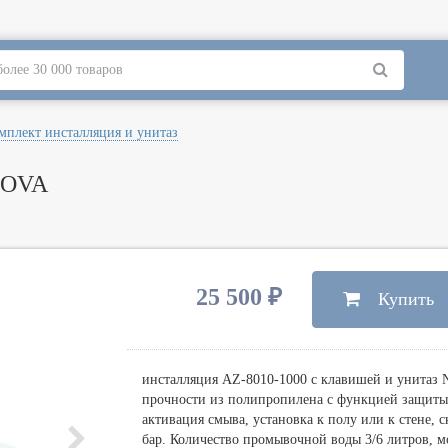
ые
мплект инсталляция и унитаз
ые
углые
NOVA
вые угловые
гольные
ка
вые прямоугольные
ны
н
есталом и подвесные
вые отдельностоящие
в нишу
ные и встраиваемые
ные
 для ванн
, душевые каналы, трапы, сиденья
а-шкафы
аковины и угловые
ные
ные
25 500 ₽
Купить
вы, подголовники, ручки
, каркасы
, шкафы
талы для раковин
вные
ные
ковины
, каркасы, ножки
а со шкафчиком
я для унитазов
ры
ковины-чаши
е системы
ковины с гигиенической лейкой
е стойки
е
инсталляция AZ-8010-1000 с клавишей и унитаз 
прочности из полипропилена с функцией защиты 
нны
е лейки, шланги
ические
ицы
активация смыва, установка к полу или к стене, с
бар. Количество промывочной воды 3/6 литров, мо
ша
нный верхний душ
ектующие
ы
итазов