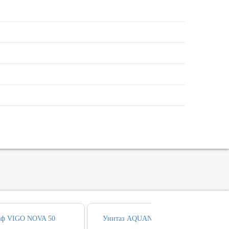
аф VIGO NOVA 50
Унитаз AQUANET NOVA безободовый