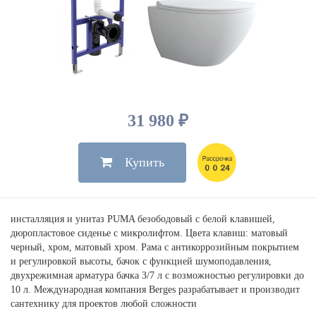
Душевые лейки, шланги
Электрические
Мыльницы
Инсталляции, клавиши
Для ванны
Встроенный верхний душ
Комплектующие
Стаканы
Для унитазов
Светильники
Для душа
Встроенные смесители для душа
Полки
Для раковин, биде, писсуаров
Золото, бронза
Для биде
Внутренние части
Полотенцедержатели
Клавиши смыва
Для кухни
Бумагодержатели
Комплект инсталляция и унитаз
Для кухни с выдвижным изливом
31 980 ₽
Ершики
Напольные для ванны и
Другие
настенные для раковины
Купить
Крючки
На борт ванны
Дозаторы
Сифоны, вентили,
принадлежности
Стойки
инсталляция и унитаз PUMA безободовый с белой клавишей,
Гигиенические наборы
дюропластовое сиденье с микролифтом. Цвета клавиш: матовый
черный, хром, матовый хром. Рама с антикоррозийным покрытием
и регулировкой высоты, бачок с функцией шумоподавления,
двухрежимная арматура бачка 3/7 л с возможностью регулировки до
10 л. Международная компания Berges разрабатывает и производит
сантехнику для проектов любой сложности