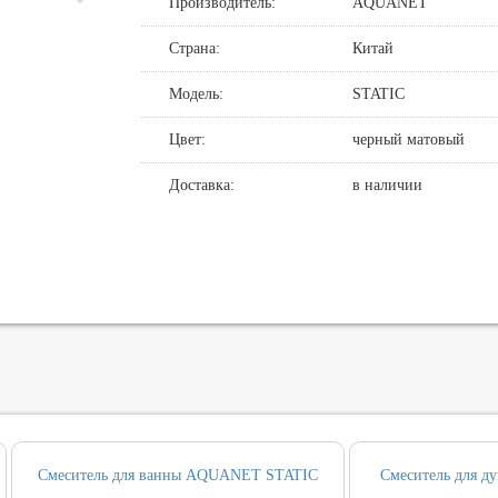
Производитель:
AQUANET
де
нные смесители для душа
овин, биде, писсуаров
Страна:
Китай
хни
нние части
нцедержатели
и смыва
Модель:
STATIC
хни с выдвижным изливом
держатели
кт инсталляция и унитаз
Цвет:
черный матовый
ные для ванны и настенные для раковины
и
т ванны
Доставка:
в наличии
, вентили, принадлежности
и
ические наборы
ры
Смеситель для ванны AQUANET STATIC
Смеситель для 