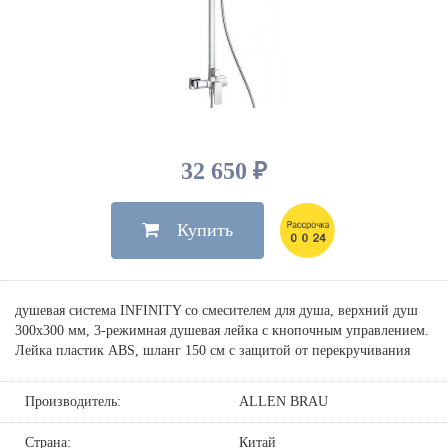
Душевые лейки, шланги
Электрические
Мыльницы
Инсталляции, клавиши
Для ванны
Встроенный верхний душ
Комплектующие
Стаканы
Для унитазов
Светильники
Для душа
Встроенные смесители для душа
Полки
Для раковин, биде, писсуаров
Золото, бронза
Для биде
Внутренние части
Полотенцедержатели
Клавиши смыва
Для кухни
Бумагодержатели
Комплект инсталляция и унитаз
Для кухни с выдвижным изливом
32 650 ₽
Ершики
Напольные для ванны и
Другие
настенные для раковины
Купить
Крючки
На борт ванны
Дозаторы
Сифоны, вентили,
принадлежности
Стойки
душевая система INFINITY со смесителем для душа, верхний душ
Гигиенические наборы
300х300 мм, 3-режимная душевая лейка с кнопочным управлением.
Лейка пластик ABS, шланг 150 см с защитой от перекручивания
Производитель:
ALLEN BRAU
Страна:
Китай