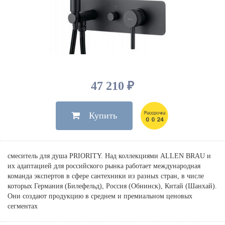
Душевые лейки, шланги
Электрические
Мыльницы
Инсталляции, клавиши
Для ванны
Встроенный верхний душ
Комплектующие
Стаканы
Для унитазов
Светильники
Для душа
Встроенные смесители для душа
Полки
Для раковин, биде, писсуаров
Золото, бронза
Для биде
Внутренние части
Полотенцедержатели
Клавиши смыва
Для кухни
Бумагодержатели
Комплект инсталляция и унитаз
Для кухни с выдвижным изливом
47 210 ₽
Ершики
Напольные для ванны и
Другие
настенные для раковины
Купить
Крючки
На борт ванны
Дозаторы
Сифоны, вентили,
принадлежности
Стойки
смеситель для душа PRIORITY. Над коллекциями ALLEN BRAU и
Гигиенические наборы
их адаптацией для российского рынка работает международная
команда экспертов в сфере сантехники из разных стран, в числе
которых Германия (Билефельд), Россия (Обнинск), Китай (Шанхай).
Они создают продукцию в среднем и премиальном ценовых
сегментах