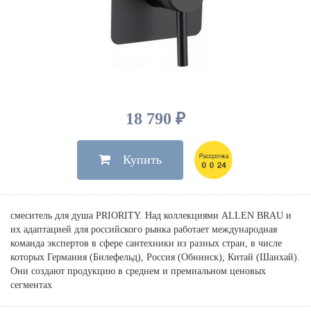
Душевые лейки, шланги
Электрические
Мыльницы
Инсталляции, клавиши
Для ванны
Встроенный верхний душ
Комплектующие
Стаканы
Для унитазов
Светильники
Для душа
Встроенные смесители для душа
Полки
Для раковин, биде, писсуаров
Золото, бронза
Для биде
Внутренние части
Полотенцедержатели
Клавиши смыва
Для кухни
Бумагодержатели
Комплект инсталляция и унитаз
Для кухни с выдвижным изливом
18 790 ₽
Ершики
Напольные для ванны и
Другие
настенные для раковины
Купить
Крючки
На борт ванны
Дозаторы
Сифоны, вентили,
принадлежности
Стойки
смеситель для душа PRIORITY. Над коллекциями ALLEN BRAU и
Гигиенические наборы
их адаптацией для российского рынка работает международная
команда экспертов в сфере сантехники из разных стран, в числе
которых Германия (Билефельд), Россия (Обнинск), Китай (Шанхай).
Они создают продукцию в среднем и премиальном ценовых
сегментах