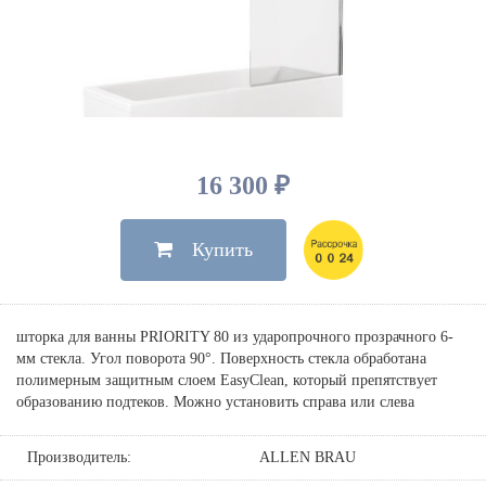
Душевые лейки, шланги
Электрические
Мыльницы
Инсталляции, клавиши
Для ванны
Встроенный верхний душ
Комплектующие
Стаканы
Для унитазов
Светильники
Для душа
Встроенные смесители для душа
Полки
Для раковин, биде, писсуаров
Золото, бронза
Для биде
Внутренние части
Полотенцедержатели
Клавиши смыва
Для кухни
Бумагодержатели
Комплект инсталляция и унитаз
Для кухни с выдвижным изливом
16 300 ₽
Ершики
Напольные для ванны и
Другие
настенные для раковины
Купить
Крючки
На борт ванны
Дозаторы
Сифоны, вентили,
принадлежности
Стойки
шторка для ванны PRIORITY 80 из ударопрочного прозрачного 6-
Гигиенические наборы
мм стекла. Угол поворота 90°. Поверхность стекла обработана
полимерным защитным слоем EasyClean, который препятствует
образованию подтеков. Можно установить справа или слева
Производитель:
ALLEN BRAU