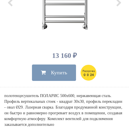
Душевые лейки, шланги
Электрические
Мыльницы
Инсталляции, клавиши
Для ванны
Встроенный верхний душ
Комплектующие
Стаканы
Для унитазов
Светильники
Для душа
Встроенные смесители для душа
Полки
Для раковин, биде, писсуаров
Золото, бронза
Для биде
Внутренние части
Полотенцедержатели
Клавиши смыва
Для кухни
Бумагодержатели
Комплект инсталляция и унитаз
Для кухни с выдвижным изливом
Ершики
Напольные для ванны и
13 160 ₽
Другие
настенные для раковины
Крючки
На борт ванны
Купить
Дозаторы
Сифоны, вентили,
принадлежности
Стойки
Гигиенические наборы
полотенцесушитель ПОЛАРИС 500х600, нержавеющая сталь.
Профиль вертикальных стоек - квадрат 30х30, профиль перекладин
- овал Ø29. Лазерная сварка. Благодаря продуманной конструкции,
он быстро и равномерно прогревает воздух в помещении, создавая
комфортную атмосферу. Комплект вентилей для подключения
заказывается дополнительно