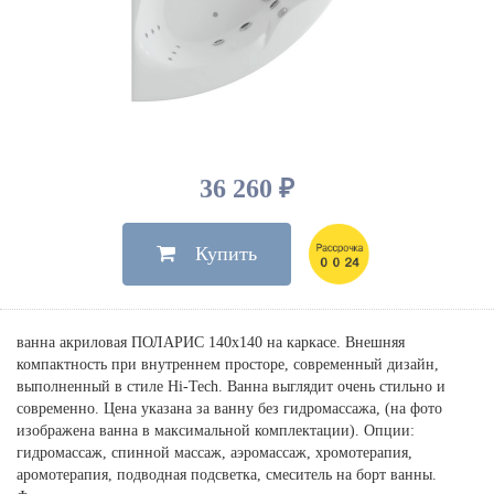
Душевые лейки, шланги
Электрические
Мыльницы
Инсталляции, клавиши
Для ванны
Встроенный верхний душ
Комплектующие
Стаканы
Для унитазов
Светильники
Для душа
Встроенные смесители для душа
Полки
Для раковин, биде, писсуаров
Золото, бронза
Для биде
Внутренние части
Полотенцедержатели
Клавиши смыва
Для кухни
Бумагодержатели
Комплект инсталляция и унитаз
Для кухни с выдвижным изливом
36 260 ₽
Ершики
Напольные для ванны и
Другие
настенные для раковины
Купить
Крючки
На борт ванны
Дозаторы
Сифоны, вентили,
принадлежности
Стойки
ванна акриловая ПОЛАРИС 140х140 на каркасе. Внешняя
Гигиенические наборы
компактность при внутреннем просторе, современный дизайн,
выполненный в стиле Hi-Tech. Ванна выглядит очень стильно и
современно. Цена указана за ванну без гидромассажа, (на фото
изображена ванна в максимальной комплектации). Опции:
гидромассаж, спинной массаж, аэромассаж, хромотерапия,
аромотерапия, подводная подсветка, смеситель на борт ванны.