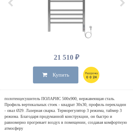
Душевые лейки, шланги
Электрические
Мыльницы
Инсталляции, клавиши
Для ванны
Встроенный верхний душ
Комплектующие
Стаканы
Для унитазов
Светильники
Для душа
Встроенные смесители для душа
Полки
Для раковин, биде, писсуаров
Золото, бронза
Для биде
Внутренние части
Полотенцедержатели
Клавиши смыва
Для кухни
Бумагодержатели
Комплект инсталляция и унитаз
Для кухни с выдвижным изливом
Ершики
Напольные для ванны и
21 510 ₽
Другие
настенные для раковины
Крючки
На борт ванны
Купить
Дозаторы
Сифоны, вентили,
принадлежности
Стойки
Гигиенические наборы
полотенцесушитель ПОЛАРИС 500х900, нержавеющая сталь.
Профиль вертикальных стоек - квадрат 30х30, профиль перекладин
- овал Ø29. Лазерная сварка. Терморегулятор 3 режима, таймер 3
режима. Благодаря продуманной конструкции, он быстро и
равномерно прогревает воздух в помещении, создавая комфортную
атмосферу