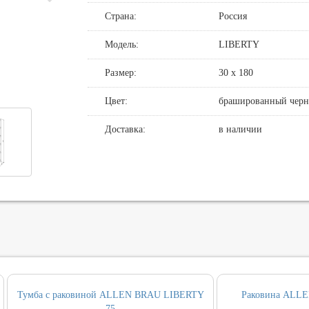
Страна:
Россия
де
нные смесители для душа
овин, биде, писсуаров
хни
нние части
нцедержатели
и смыва
Модель:
LIBERTY
хни с выдвижным изливом
держатели
кт инсталляция и унитаз
Размер:
30 х 180
ные для ванны и настенные для раковины
и
Цвет:
брашированный чер
т ванны
Доставка:
в наличии
, вентили, принадлежности
и
ические наборы
ры
Тумба с раковиной ALLEN BRAU LIBERTY
Раковина ALL
75