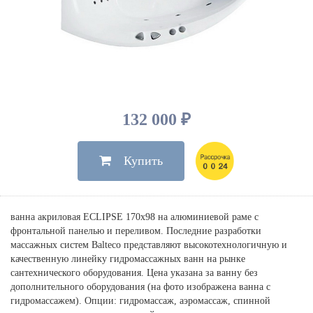
Душевые лейки, шланги
Электрические
Мыльницы
Инсталляции, клавиши
Для ванны
Встроенный верхний душ
Комплектующие
Стаканы
Для унитазов
Светильники
Для душа
Встроенные смесители для душа
Полки
Для раковин, биде, писсуаров
Золото, бронза
Для биде
Внутренние части
Полотенцедержатели
Клавиши смыва
Для кухни
Бумагодержатели
Комплект инсталляция и унитаз
Для кухни с выдвижным изливом
132 000 ₽
Ершики
Напольные для ванны и
Другие
настенные для раковины
Купить
Крючки
На борт ванны
Дозаторы
Сифоны, вентили,
принадлежности
Стойки
ванна акриловая ECLIPSE 170х98 на алюминиевой раме с
Гигиенические наборы
фронтальной панелью и переливом. Последние разработки
массажных систем Balteco представляют высокотехнологичную и
качественную линейку гидромассажных ванн на рынке
сантехнического оборудования. Цена указана за ванну без
дополнительного оборудования (на фото изображена ванна с
гидромассажем). Опции: гидромассаж, аэромассаж, спинной