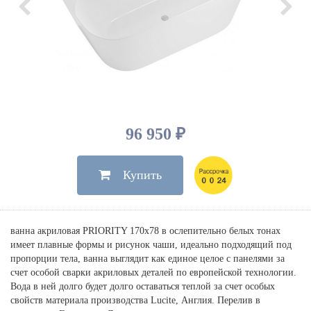
Душевые лейки, шланги
Электрические
Мыльницы
Инсталляции, клавиши
Для ванны
Встроенный верхний душ
Комплектующие
Стаканы
Для унитазов
Светильники
Для душа
Встроенные смесители для душа
Полки
Для раковин, биде, писсуаров
Золото, бронза
Для биде
Внутренние части
Полотенцедержатели
Клавиши смыва
Для кухни
Бумагодержатели
Комплект инсталляция и унитаз
Для кухни с выдвижным изливом
Ершики
Напольные для ванны и
96 950 ₽
Другие
настенные для раковины
Крючки
На борт ванны
Купить
Дозаторы
Сифоны, вентили,
принадлежности
Стойки
Гигиенические наборы
ванна акриловая PRIORITY 170х78 в ослепительно белых тонах
имеет плавные формы и рисунок чаши, идеально подходящий под
пропорции тела, ванна выглядит как единое целое с панелями за
счет особой сварки акриловых деталей по европейской технологии.
Вода в ней долго будет долго оставаться теплой за счет особых
свойств материала производства Lucite, Англия. Перелив в