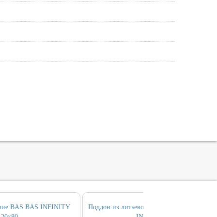
ние BAS BAS INFINITY
Поддон из литьевого мрамора ALLEN BR
120х80
INFINITY 90