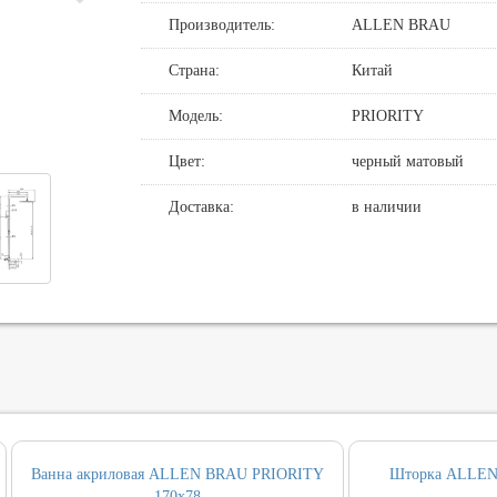
Производитель:
ALLEN BRAU
де
нные смесители для душа
овин, биде, писсуаров
хни
нние части
нцедержатели
и смыва
Страна:
Китай
хни с выдвижным изливом
держатели
кт инсталляция и унитаз
Модель:
PRIORITY
ные для ванны и настенные для раковины
и
Цвет:
черный матовый
т ванны
Доставка:
в наличии
, вентили, принадлежности
и
ические наборы
ры
Ванна акриловая ALLEN BRAU PRIORITY
Шторка ALLEN
170х78